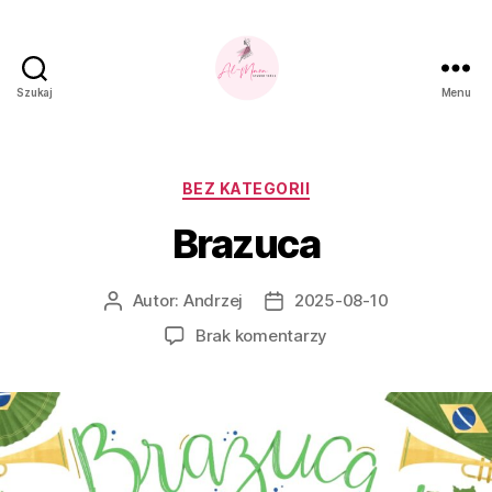
Szukaj
Menu
Studio
Tańca
Al-
Mara
Kategorie
BEZ KATEGORII
Brazuca
Autor:
Andrzej
2025-08-10
Autor
Data
wpisu
wpisu
do
Brak komentarzy
Brazuca